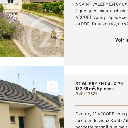
A SAINT VALERY EN CAUX (7
à quelques minutes du cen
ACCORE vous propose cett
au RDC d'une entrée, un sé
Voir 
ST VALERY EN CAUX 76
2
132,68 m
, 5 pièces
Ref : 12621
Century 21 ACCORE vous p
au cœur du vieux Saint-Va
par cette magnifique maiso