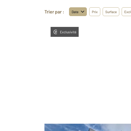
Trier par :
Date
Prix
Surface
Excl
Exclusivité