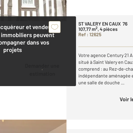
ST VALERY EN CAUX 76
acquéreur et vendeur,
2
107,77 m
, 4 pièces
 immobiliers peuvent
Ref : 12625
ompagner dans vos
projets
Votre agence Century 21 A
situé à Saint Valery en Caux
Demander une
comprend : au Rez-de-cha
estimation
indépendante aménagée et
une salle de douche ...
Voir 